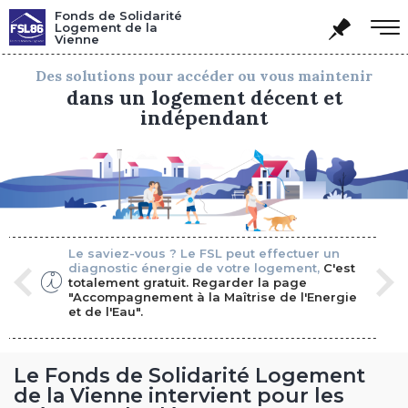
Panneau de gestion des cookies
Fonds de Solidarité
Logement de la
Vienne
Des solutions pour accéder ou vous maintenir
dans un logement décent et
indépendant
au
Le saviez-vous ? Le FSL peut effectuer un
L'
 00 à
diagnostic énergie de votre logement,
C'est
v
totalement gratuit. Regarder la page
16
"Accompagnement à la Maîtrise de l'Energie
et de l'Eau".
Le Fonds de Solidarité Logement
de la Vienne intervient pour les